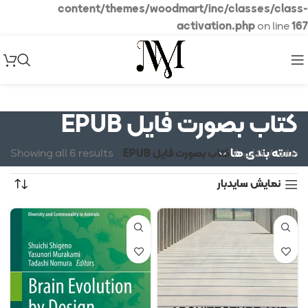
content/themes/woodmart/inc/classes/class-
activation.php
on line
167
کتاب بصورت فایل EPUB
دسته بندی ها
خانه
کتاب
کتاب بصورت فایل EPUB
Showing all 6 results
نمایش سایدبار